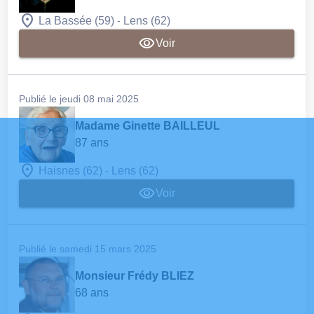
-
La Bassée (59)
Lens (62)
Voir
Publié le jeudi 08 mai 2025
Madame Ginette BAILLEUL
87 ans
-
Haisnes (62)
Lens (62)
Voir
Publié le samedi 15 mars 2025
Monsieur Frédy BLIEZ
68 ans