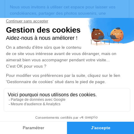
Nous vous invitons à utiliser cet espace pour laisser vos
condoléances, partager des photos souvenirs, une
anecdote ou exprimer vos pensées à travers des poèmes
ou des textes. Cet endroit est un lieu d'expression dédié à
honorer la mémoire de Jean-Marie DELECAMBRE.
Un service de plantation d’arbre hommage est
disponible
ici
.
Je rends hommage
Cérémonie civile
mercredi 24 septembre 2025 à 11h00
Crématorium de Vendin-le-Vieil
Route de la Bassée
62880 Vendin-le-Vieil
22
Faire-part
Hommages
Je rends hommage