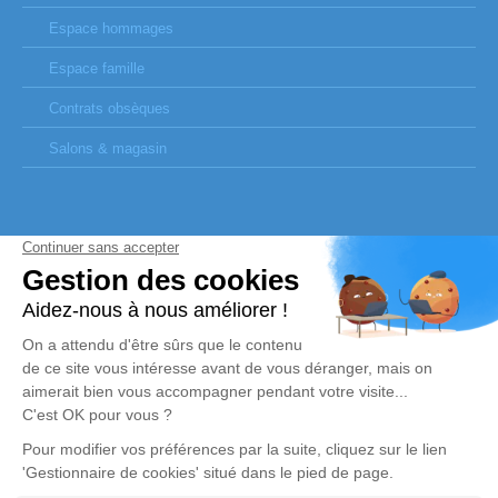
Espace hommages
Espace famille
Contrats obsèques
Salons & magasin
SITES PARTENAIRES
www.fape-obseques.com
www.service-public.fr
www.framboiseetchocolat.fr