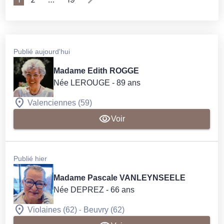
Publié aujourd'hui
Madame Edith ROGGE
Née LEROUGE
- 89 ans
Valenciennes (59)
Voir
Publié hier
Madame Pascale VANLEYNSEELE
Née DEPREZ
- 66 ans
-
Violaines (62)
Beuvry (62)