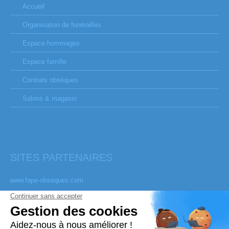
Accueil
Organisation de funérailles
Espace hommages
Espace famille
Contrats obsèques
Salons & magasin
SITES PARTENAIRES
www.fape-obseques.com
www.service-public.fr
www.framboiseetchocolat.fr