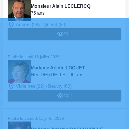
Monsieur Alain LECLERCQ
75 ans
-
Aubers (59)
Quend (80)
Voir
Publié le lundi 13 juillet 2026
Madame Arlette LOQUET
Née DERUELLE
- 90 ans
-
Violaines (62)
Beuvry (62)
Voir
Publié le samedi 11 juillet 2026