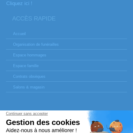
Cliquez ici !
ACCÈS RAPIDE
Accueil
Organisation de funérailles
Espace hommages
Espace famille
Contrats obsèques
Salons & magasin
SITES PARTENAIRES