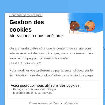
Déroulé de
Le samedi 
Église Sain