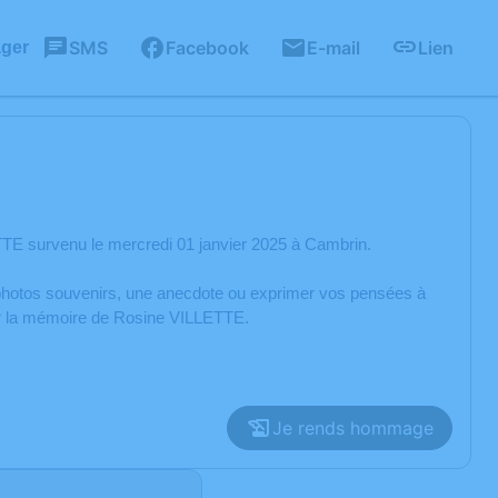
SMS
Facebook
E-mail
Lien
ager
TE survenu le mercredi 01 janvier 2025 à Cambrin.
s photos souvenirs, une anecdote ou exprimer vos pensées à
rer la mémoire de Rosine VILLETTE.
Je rends hommage