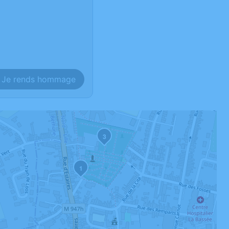
Je rends hommage
3
1