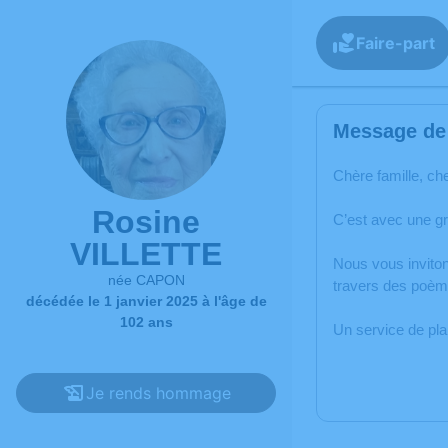
Faire-part
Message de 
Chère famille, ch
Rosine
C’est avec une g
VILLETTE
Nous vous inviton
née CAPON
travers des poème
décédée le 1 janvier 2025 à l'âge de
102 ans
Un service de pl
Je rends hommage