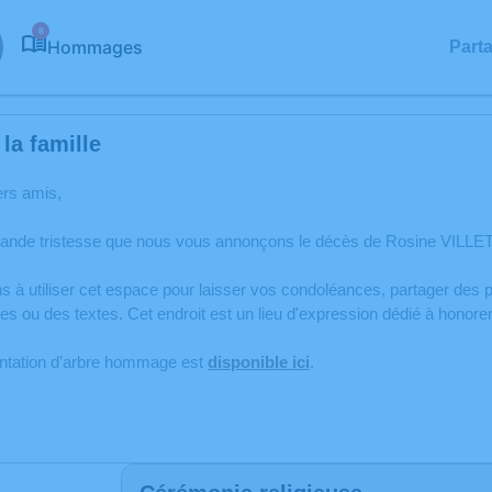
8
Hommages
Part
la famille
ers amis,
rande tristesse que nous vous annonçons le décès de Rosine VILLET
s à utiliser cet espace pour laisser vos condoléances, partager de
s ou des textes. Cet endroit est un lieu d'expression dédié à hono
antation d’arbre hommage est
disponible ici
.