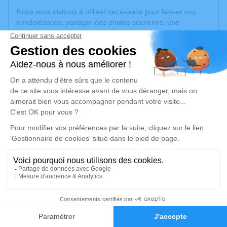
Nous vous invitons à utiliser cet espace pour laisser vos
condoléances, partager des photos souvenirs, une
anecdote ou exprimer vos pensées à travers des poèmes
ou des textes. Cet endroit est un lieu d'expression dédié à
honorer la mémoire de Raymond VANEECLOO.
Un service de plantation d’arbre hommage est
disponible
ici
.
Je rends hommage
Cérémonie religieuse
lundi 28 juillet 2025 à 14h30
Église Saint-Vaast de La Bassée
3, Rue Pauline Houdoye
59480 La Bassée
49
Faire-part
Hommages
Je rends hommage