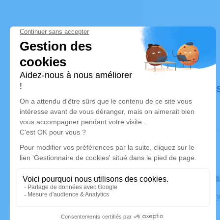
Déroulé de
Le vendred
Église Sain