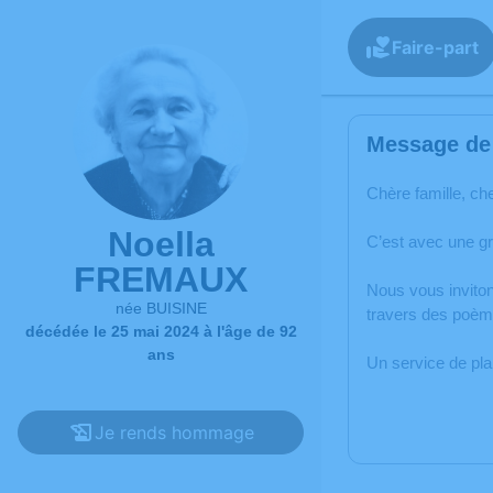
Faire-part
Message de 
Chère famille, ch
Noella
C’est avec une g
FREMAUX
Nous vous inviton
née BUISINE
travers des poèm
décédée le 25 mai 2024 à l'âge de 92
ans
Un service de pl
Je rends hommage