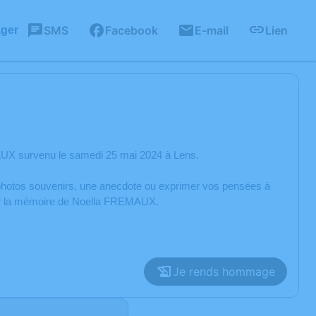
SMS
Facebook
E-mail
Lien
ager
AUX survenu le samedi 25 mai 2024 à Lens.
s photos souvenirs, une anecdote ou exprimer vos pensées à
orer la mémoire de Noella FREMAUX.
Je rends hommage