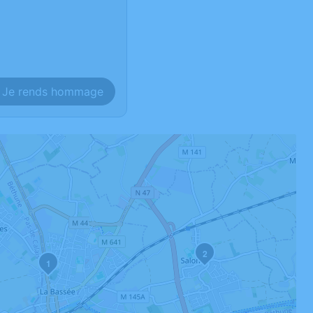
Je rends hommage
2
1