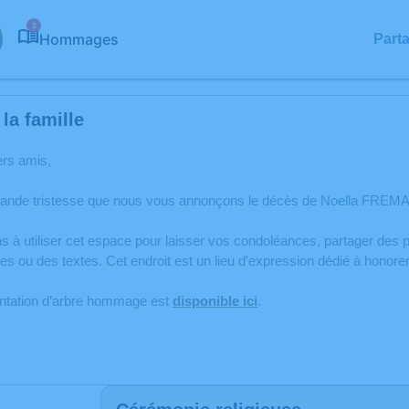
2
Hommages
Part
la famille
ers amis,
rande tristesse que nous vous annonçons le décès de Noella FREM
s à utiliser cet espace pour laisser vos condoléances, partager de
es ou des textes. Cet endroit est un lieu d'expression dédié à hon
antation d’arbre hommage est
disponible ici
.