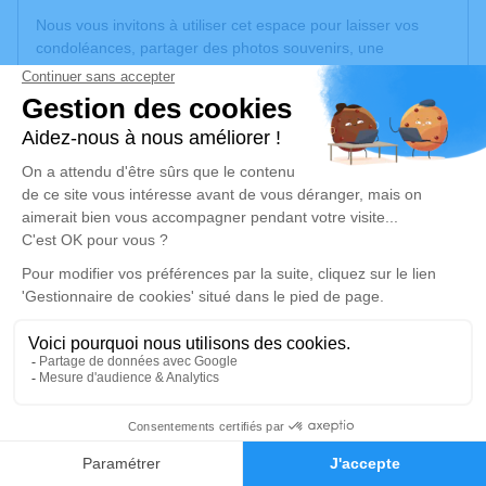
Nous vous invitons à utiliser cet espace pour laisser vos
condoléances, partager des photos souvenirs, une
anecdote ou exprimer vos pensées à travers des poèmes
ou des textes. Cet endroit est un lieu d'expression dédié à
honorer la mémoire de Nicole DELIESSCHE.
Un service de plantation d’arbre hommage est
disponible
ici
.
Je rends hommage
Cérémonie religieuse
lundi 11 août 2025 à 10h30
Église Saint-Vaast de La Bassée
3, Rue Pauline Houdoye
59480 La Bassée
129
Faire-part
Hommages
Je rends hommage