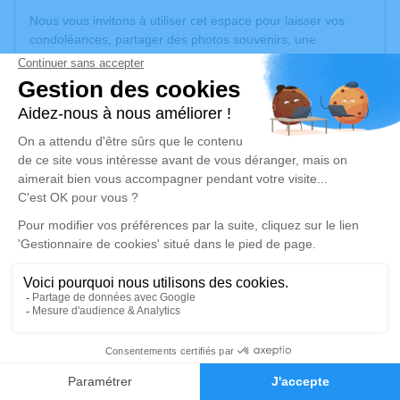
Nous vous invitons à utiliser cet espace pour laisser vos
condoléances, partager des photos souvenirs, une
anecdote ou exprimer vos pensées à travers des poèmes
ou des textes. Cet endroit est un lieu d'expression dédié à
honorer la mémoire de Nannecy GROSSO.
Un service de plantation d’arbre hommage est
disponible
ici
.
Je rends hommage
Cérémonie civile
mercredi 18 février 2026 à 15h00
Cimetière de La Bassée
59480 La Bassée
4
Je rends hommage
Faire-part
Hommages