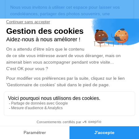
Nous vous invitons à utiliser cet espace pour laisser vos
condoléances, partager des photos souvenirs, une
anecdote ou exprimer vos pensées à travers des poèmes
ou des textes. Cet endroit est un lieu d'expression dédié à
honorer la mémoire de Maurice BLONDEL.
Un service de plantation d’arbre hommage est
disponible
ici
.
Je rends hommage
Cérémonie religieuse
lundi 25 août 2025 à 15h00
Église Saint-Vaast de La Bassée
3, Rue Pauline Houdoye
59480 La Bassée
38
Faire-part
Hommages
Je rends hommage