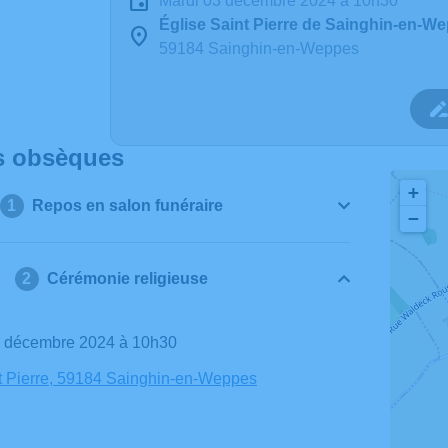
mardi 03 décembre 2024 à 10h30
Église Saint Pierre de Sainghin-en-W
59184 Sainghin-en-Weppes
s obsèques
+
Repos en salon funéraire
−
Cérémonie religieuse
03 décembre 2024 à 10h30
t Pierre, 59184 Sainghin-en-Weppes