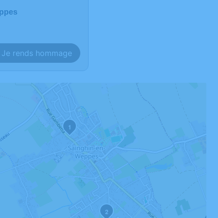
eppes
Je rends hommage
1
2