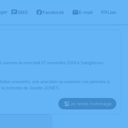
SMS
Facebook
E-mail
Lien
ager
S survenu le mercredi 27 novembre 2024 à Sainghin-en-
s photos souvenirs, une anecdote ou exprimer vos pensées à
rer la mémoire de Josette JONES.
Je rends hommage