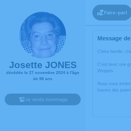
Faire-part
Message de 
Chère famille, ch
Josette JONES
C’est avec une g
Weppes.
décédée le 27 novembre 2024 à l'âge
de 98 ans
Nous vous inviton
travers des poème
Je rends hommage