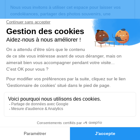
Nous vous invitons à utiliser cet espace pour laisser vos
condoléances, partager des photos souvenirs, une
anecdote ou exprimer vos pensées à travers des poèmes
ou des textes. Cet endroit est un lieu d'expression dédié à
honorer la mémoire de Francis VAUTRAVERS.
Un service de plantation d’arbre hommage est
disponible
ici
.
Je rends hommage
Cérémonie civile
jeudi 13 novembre 2025 à 15h00
Crématorium d'Herlies
ZA la Maladrerie
59134 Herlies
3
Faire-part
Hommages
Je rends hommage