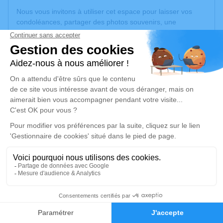
Nous vous invitons à utiliser cet espace pour laisser vos
condoléances, partager des photos souvenirs, une
anecdote ou exprimer vos pensées à travers des poèmes
ou des textes. Cet endroit est un lieu d'expression dédié à
honorer la mémoire d’Eliane LASSON.
Un service de plantation d’arbre hommage est
disponible
ici
.
Je rends hommage
Cérémonie religieuse
mardi 26 août 2025 à 15h00
Église Saint-Vaast de La Bassée
3, Rue Pauline Houdoye
59480 La Bassée
19
Faire-part
Hommages
Je rends hommage