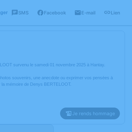
SMS
Facebook
E-mail
Lien
ager
ELOOT survenu le samedi 01 novembre 2025 à Hantay.
s photos souvenirs, une anecdote ou exprimer vos pensées à
norer la mémoire de Denys BERTELOOT.
Je rends hommage