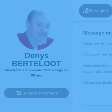
Faire-part
Message de 
Chère famille, ch
Denys
C’est avec une g
BERTELOOT
Nous vous inviton
décédé le 1 novembre 2025 à l'âge de
travers des poèm
80 ans
Un service de pl
Je rends hommage