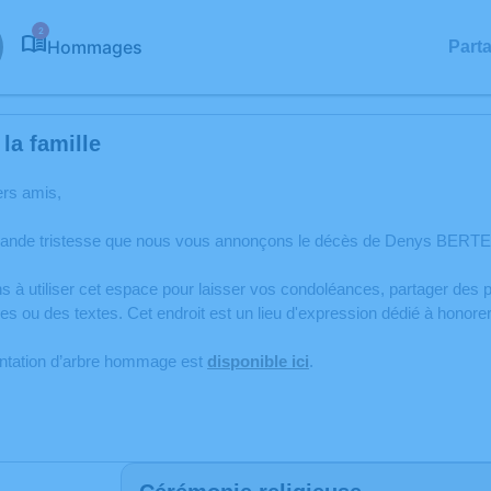
2
Hommages
Part
la famille
ers amis,
rande tristesse que nous vous annonçons le décès de Denys BERT
s à utiliser cet espace pour laisser vos condoléances, partager de
es ou des textes. Cet endroit est un lieu d'expression dédié à ho
antation d’arbre hommage est
disponible ici
.