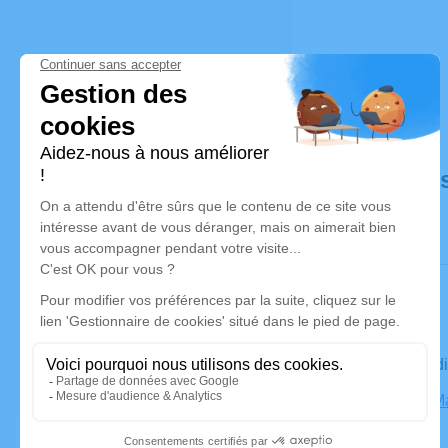
Déroulé de
Le mercre
Église St M