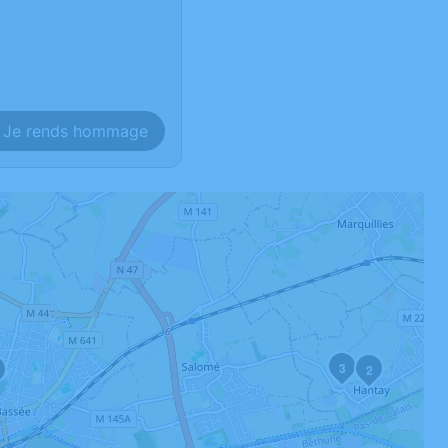
Je rends hommage
3
2