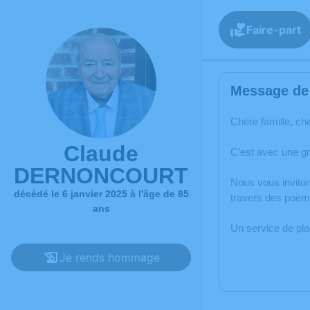
Faire-part
Message de 
Chère famille, ch
Claude
C’est avec une g
DERNONCOURT
Nous vous inviton
décédé le 6 janvier 2025 à l'âge de 85
travers des poèm
ans
Un service de pl
Je rends hommage