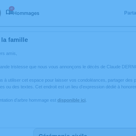
41
Hommages
Part
la famille
ers amis,
rande tristesse que nous vous annonçons le décès de Claude DERNO
s à utiliser cet espace pour laisser vos condoléances, partager de
es ou des textes. Cet endroit est un lieu d'expression dédié à h
antation d’arbre hommage est
disponible ici
.