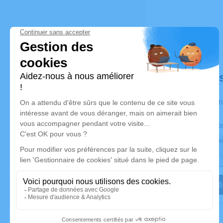
Déroulé de
Les inform
Activez une alert
Recevoir une aler
Je veux êt