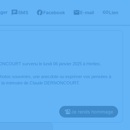
SMS
Facebook
E-mail
Lien
ager
NCOURT survenu le lundi 06 janvier 2025 à Herlies.
s photos souvenirs, une anecdote ou exprimer vos pensées à
onorer la mémoire de Claude DERNONCOURT.
Je rends hommage