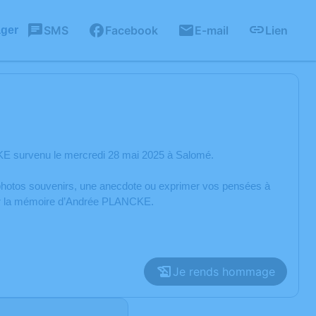
SMS
Facebook
E-mail
Lien
ager
KE survenu le mercredi 28 mai 2025 à Salomé.
s photos souvenirs, une anecdote ou exprimer vos pensées à
orer la mémoire d’Andrée PLANCKE.
Je rends hommage