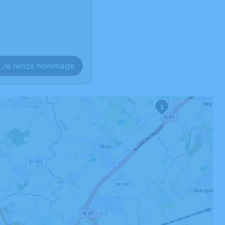
Je rends hommage
3