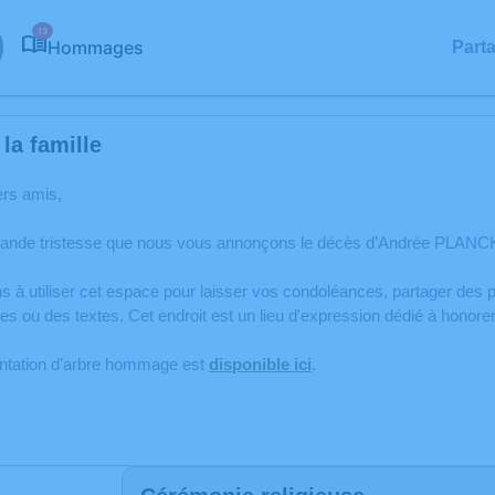
13
Hommages
Part
la famille
ers amis,
rande tristesse que nous vous annonçons le décès d’Andrée PLANC
s à utiliser cet espace pour laisser vos condoléances, partager de
es ou des textes. Cet endroit est un lieu d'expression dédié à hon
antation d’arbre hommage est
disponible ici
.