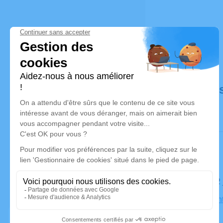
Déroulé de
Le lundi 0
Église Sain