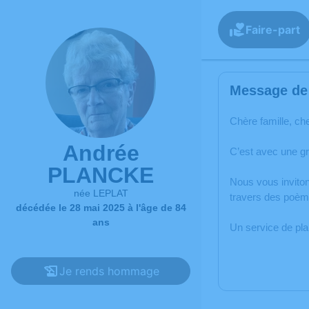
Faire-part
Message de 
Chère famille, ch
Andrée
C’est avec une g
PLANCKE
Nous vous inviton
née LEPLAT
travers des poèm
décédée le 28 mai 2025 à l'âge de 84
ans
Un service de pl
Je rends hommage